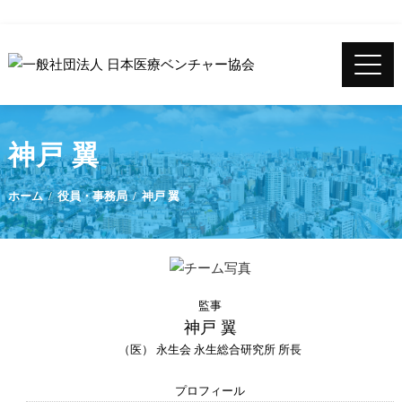
神戸 翼
ホーム
役員・事務局
神戸 翼
監事
神戸 翼
（医） 永生会 永生総合研究所 所長
プロフィール