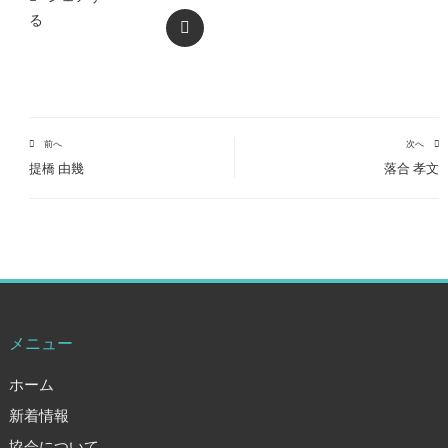
る
EMAIL
前へ
次へ
提橋 由幾
落合 孝文
メニュー
ホーム
新着情報
協会について