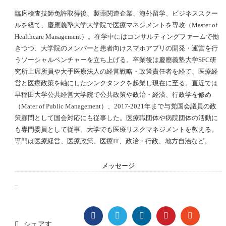
臨床検査技師免許取得後、製薬関連企業、海外留学、ビジネススクー
ルを経て、慶應義塾大学大学院で医療マネジメントを専攻（Master of
Healthcare Management）。在学中にはコンサルティングファームで働
きつつ、大学院のメンバーと患者向けスマホアプリの開発・運営を行
うソーシャルベンチャーを立ち上げる。卒業後は慶應義塾大学SFC研
究所上席所員や大手医療法人の経営戦略・政策責任者を経て、医療経
営と医療政策を軸にしたシンクタンクを起業し現在に至る。直近では
早稲田大学公共経営大学院で公共政策や政治・経済、行政学を修め
（Mater of Public Management）、2017-2021年まで与党国会議員の政
策顧問として国会対応にも従事した。医療職団体や病院団体の活動に
も専門委員として従事。大学でも医療リスクマネジメントを教える。
専門は医療経営、医療政策、医療IT、政治・行政、地方自治など。
メッセージ
–
FACEBOOK
TWITTER
LINKEDIN
PINTEREST
STUMBL
シェアす