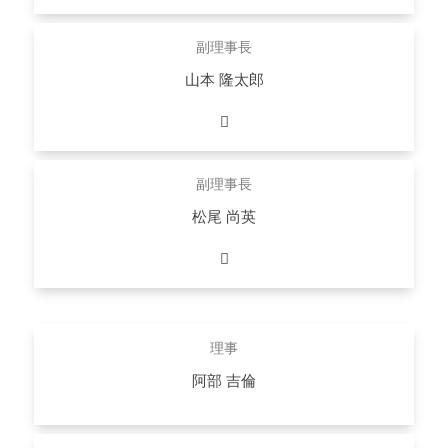
元産業医科大学常務理事
詳しくはこちら
副理事長
山本 隆太郎
クオリーズ株式会社 代表取締役
詳しくはこちら
副理事長
松尾 尚英
ウェルネス・コミュニケーションズ株式会社 執行役員 事
業開発本部長
詳しくはこちら
理事
阿部 吉倫
Ubie株式会社 代表取締役 医師