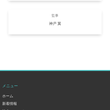
詳しくはこちら
監事
神戸 翼
（医） 永生会 永生総合研究所 所長
詳しくはこちら
メニュー
ホーム
新着情報