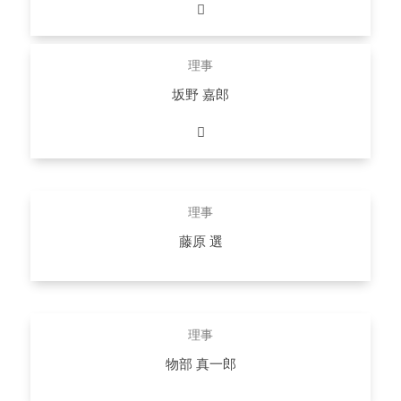
医師、株式会社MICIN 代表取締役CEO
詳しくはこちら
理事
坂野 嘉郎
アキュリスファーマ株式会社／レナリスファーマ株式会社／
へパリスファーマ株式会社
詳しくはこちら
理事
藤原 選
公認会計士、EY新日本有限責任監査法人 パートナー
詳しくはこちら
理事
物部 真一郎
医師、超楽長寿株式会社 代表取締役社長