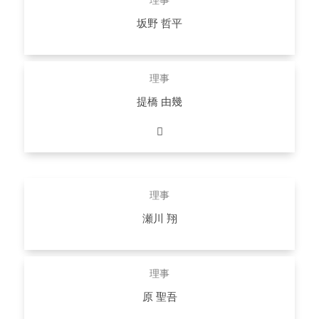
理事
坂野 哲平
GENARK株式会社 代表取締役社長
詳しくはこちら
理事
提橋 由幾
データインデックス株式会社 代表取締役社長CEO
詳しくはこちら
理事
瀬川 翔
株式会社データホライゾン代表取締役社長、株式会社ディ
ー・エヌ・エー グループエグゼクティブ兼ヘルスケア事業本
理事
部本部⻑
原 聖吾
詳しくはこちら