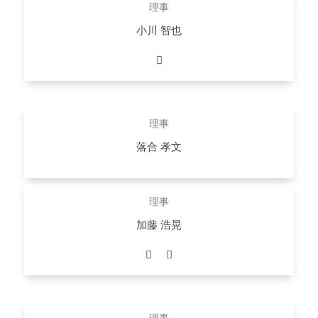
詳しくはこちら
理事
小川 智也
医師、MRT株式会社 代表取締役社長
詳しくはこちら
理事
落合 孝文
弁護士、渥美坂井法律事務所・外国法共同事業 プロトタイ
プ政策研究所所長・シニアパートナー
理事
詳しくはこちら
加藤 浩晃
医師、京都府立医科大学、デジタルハリウッド大学院客員教
授、元厚生労働省
詳しくはこちら