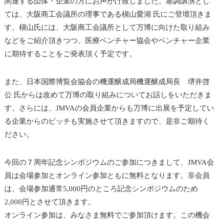
関連する団体・企業の方にお声がけ致しました。基調講演とし
ては、大阪商工会議所の理事である槇山愛湖 氏にご登壇頂きま
す。槇山氏には、大阪商工会議所として万博に向けた取り組み
などをご紹介頂きつつ、医療ベンチャー協会やベンチャー企業
に期待することをご発表頂く予定です。
また、日本国際博覧会協会の機運醸成局機運醸成局長 堺井啓
公 氏からは改めて万博の取り組みについてお話しをいただきま
す。さらには、JMVAの会員企業からも万博に出展を予定してい
る企業からのピッチも実施させて頂きますので、是非ご期待く
ださい。
今回の７周年記念シンポジウムのご参加につきまして、JMVA会
員は会場参加とオンライン参加ともに無料となります。非会員
は、会場参加通常5,000円のところ記念シンポジウムのため
2,000円とさせて頂きます。
オンライン参加は、みなさま無料でご参加頂けます。この機会