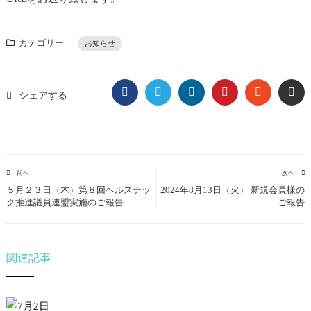
カテゴリー
お知らせ
FACEBOOK
TWITTER
LINKEDIN
PINTEREST
STUMBL
EM
シェアする
前へ
次へ
５月２３日（木）第８回ヘルステッ
2024年8月13日（火） 新規会員様の
ク推進議員連盟実施のご報告
ご報告
関連記事