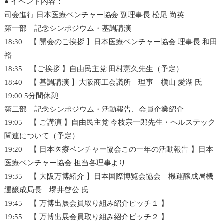
● イベント内容：
司会進行 日本医療ベンチャー協会 副理事長 松尾 尚英
第一部 記念シンポジウム・基調講演
18:30 【 開会のご挨拶 】日本医療ベンチャー協会 理事長 和田
裕
18:35 【ご挨拶 】自由民主党 田村憲久先生（予定）
18:40 【 基調講演 】大阪商工会議所 理事 槇山 愛湖 氏
19:00 5分間休憩
第二部 記念シンポジウム・活動報告、会員企業紹介
19:05 【 ご講演 】自由民主党 今枝宗一郎先生・ヘルステック
関連について（予定）
19:20 【 日本医療ベンチャー協会この一年の活動報告 】日本
医療ベンチャー協会 担当各理事より
19:35 【 大阪万博紹介 】日本国際博覧会協会 機運醸成局機
運醸成局長 堺井啓公 氏
19:45 【 万博出展会員取り組み紹介ピッチ１ 】
19:55 【 万博出展会員取り組み紹介ピッチ２ 】