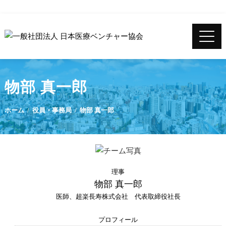
物部 真一郎
ホーム
役員・事務局
物部 真一郎
理事
物部 真一郎
医師、超楽長寿株式会社 代表取締役社長
プロフィール