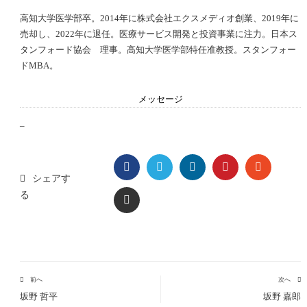
高知大学医学部卒。2014年に株式会社エクスメディオ創業、2019年に
売却し、2022年に退任。医療サービス開発と投資事業に注力。日本ス
タンフォード協会 理事。高知大学医学部特任准教授。スタンフォー
ドMBA。
メッセージ
–
FACEBOOK
TWITTER
LINKEDIN
PINTEREST
STUMBL
シェアす
る
EMAIL
前へ
次へ
坂野 哲平
坂野 嘉郎