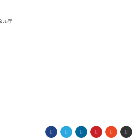
タル庁
FACEBOOK
TWITTER
LINKEDIN
PINTEREST
STUMBLEU
EMA