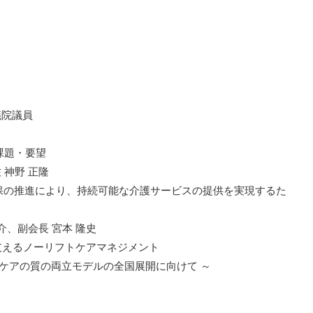
議院議員
課題・要望
 神野 正隆
確保の推進により、持続可能な介護サービスの提供を実現するた
、副会長 宮本 隆史
に支えるノーリフトケアマネジメント
ケアの質の両立モデルの全国展開に向けて ～