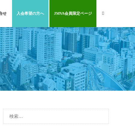
合せ
入会希望の方へ
JMVA会員限定ページ
検
索: