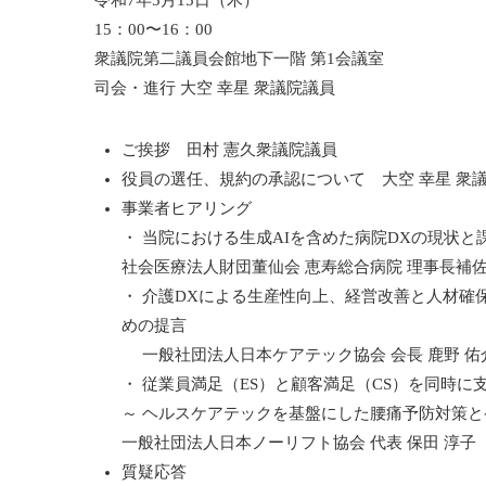
令和7年5月15日（木）
15：00〜16：00
衆議院第二議員会館地下一階 第1会議室
司会・進行 大空 幸星 衆議院議員
ご挨拶 田村 憲久衆議院議員
役員の選任、規約の承認について 大空 幸星 衆
事業者ヒアリング
・ 当院における生成AIを含めた病院DXの現状と
社会医療法人財団董仙会 恵寿総合病院 理事長補佐
・ 介護DXによる生産性向上、経営改善と人材
めの提言
一般社団法人日本ケアテック協会 会長 鹿野 佑介
・ 従業員満足（ES）と顧客満足（CS）を同時
～ ヘルスケアテックを基盤にした腰痛予防対策と
一般社団法人日本ノーリフト協会 代表 保田 淳子
質疑応答