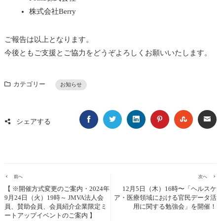
株式会社Berry
ご報告は以上となります。
今後ともご支援とご協力をどうぞよろしくお願いいたします。
カテゴリー
お知らせ
FACEBOOK
TWITTER
LINKEDIN
PINTEREST
STUMBL
EM
シェアする
前へ
次へ
【 ※開催方式変更のご案内・2024年
12月5日（木）16時〜「ヘルスケ
9月24日（火）19時～ JMVA法人会
ア・医療領域における官民データ活
員、賛助会員、会員紹介企業限定ミ
用に関する勉強会」を開催！
ートアップイベントのご案内 】