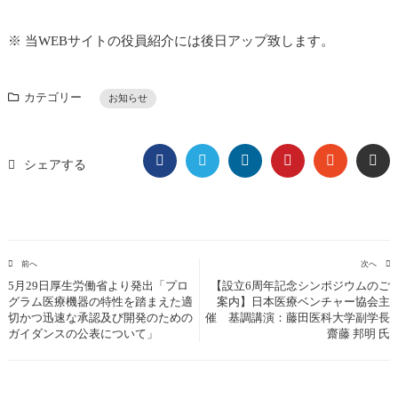
※ 当WEBサイトの役員紹介には後日アップ致します。
カテゴリー
お知らせ
FACEBOOK
TWITTER
LINKEDIN
PINTEREST
STUMBL
EM
シェアする
前へ
次へ
5月29日厚生労働省より発出「プロ
【設立6周年記念シンポジウムのご
グラム医療機器の特性を踏まえた適
案内】日本医療ベンチャー協会主
切かつ迅速な承認及び開発のための
催 基調講演：藤田医科大学副学長
ガイダンスの公表について」
齋藤 邦明 氏